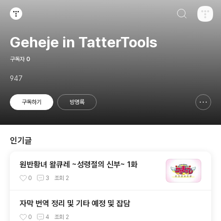
검색하기
티스토리
Geheje in TatterTools
구독자
0
947
구독하기
방명록
신고하기 레이어
열기
인기글
원반황녀 왈큐레 ~성령절의 신부~ 1화
0
3
조회
2
자막 번역 정리 및 기타 예정 및 잡담
0
4
조회
2