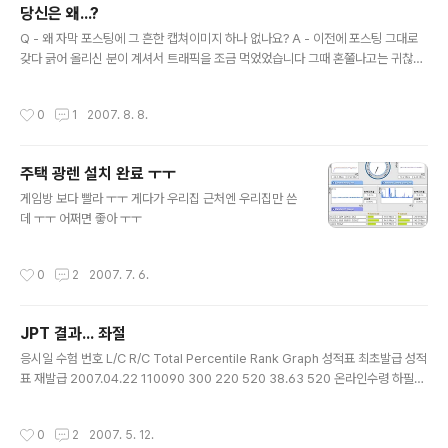
당신은 왜...?
혼란스러워하며 곤란해하며 누군가의 도움만을 원하고 있다 보잘 것 없는 재능에 눈
글 내용
멀어 얻어낸 내 자신감은 그 혼란과 곤란 ..
Q - 왜 자막 포스팅에 그 흔한 캡쳐이미지 하나 없나요? A - 이전에 포스팅 그대로
갖다 긁어 올리신 분이 계셔서 트래픽을 조금 먹었었습니다 그때 혼쭐나고는 귀찮기
도 해서 그냥 글만 올립니다 Q - 왜 아이캐치나 자막에 본인 이름을 안 넣는 겁니까?
A - 역시 귀찮아서...가 아니라 감상에 방해가 된다고 여겼기 때문입니다 가끔씩 넣
작성시간
0
1
2007. 8. 8.
는 건 변덕입니다 (거의 연습용 자막이 그렇습니다) Q - 그건 그렇고 왜 제목은 넣지
않는 겁니까? A - 일어로 된 제목 폰트가 맘에 들면 넣지 않습니다 하지만 오프닝곡
이 시작되면서 제목을 외치는 경우에는 넣습니다 (예 : 허리케인 포리마, 다이탄3) Q
주택 광렌 설치 완료 ㅜㅜ
- 언제까지 이러고 놀겁니까? A - 결혼전까지! 벌써 몇 번이나 관둔다는 소리를 해왔
글 내용
기에 이젠 그냥 하고 싶을때만..
게임방 보다 빨라 ㅜㅜ 게다가 우리집 근처엔 우리집만 쓴
데 ㅜㅜ 어쩌면 좋아 ㅜㅜ
작성시간
0
2
2007. 7. 6.
JPT 결과... 좌절
글 내용
응시일 수험 번호 L/C R/C Total Percentile Rank Graph 성적표 최초발급 성적
표 재발급 2007.04.22 110090 300 220 520 38.63 520 온라인수령 하필이
면 중간고사 바로 전날이라 공부는 아예 안하고 한자는 아예 까막눈에다....... 뭐라고
하든 변명이지만 목표는 올해 지나기전에 800돌파! (정말 한자만 어떻게 되면 좋겠
작성시간
0
2
2007. 5. 12.
다 ㅜㅜ)