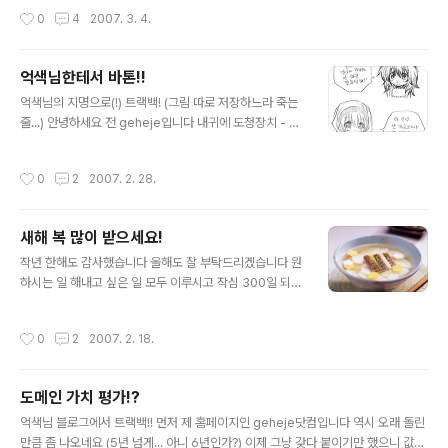
잘해나갈 수 있을지... 하면 된다 제가 제일 싫어하는 말이지만 이번만큼은 믿고 싶어
작성시간
0
4
2007. 3. 4.
집니다 하면 된다! 된다! 됐다!! 우쨌든 파이팅입니다!
억색님한테서 바톤!!
글 내용
억색님의 지명으로(!) 트랙백! (그림 따로 저장하느라 죽는
줄...) 안녕하세요 전 geheje입니다 내귀에 도청장치 - 이
메일 부르면 사람들이 애처롭게 본다 투니버스, 챔프, M사
K사S사 드라마 채널, 엑스티엠, 엑스포츠 돼지바 초콜렛
작성시간
0
2
2007. 2. 28.
들어간 거 전부 가계란 코우지가 일하는 당구장..... 도쿄타
워 (돈주고 산 책중에 유일하게 진도가 안 나가는 책) 김치,
김치, 김치 ㅜㅜ (근데 여섯번째 문제가 없다) 12시 조금 넘
새해 복 많이 받으세요!
어서 잔다 (원래는 9시 땡하면 잤는데 부모님 해외여행때
글 내용
마중한다고 한번 2시30분에 잤더만 잠이 줄었더라) 사나
작년 한해도 감사했습니다 올해도 잘 부탁드리겠습니다 원
이라면 범버카! 회전목마! (무서운 건 못탄다) 제일 맛있어
하시는 일 해내고 싶은 일 모두 이루시고 작심 300일 되세
보이는 것 먼저.... 면식을 주로 함으로 면발! 계속 같은 소리
요!
나는 노래는 싫다 정말 싫다 당연히 호러, 스릴러..
작성시간
0
2
2007. 2. 18.
도메인 가치 평가!?
글 내용
억색님 블로그에서 트랙백!! 먼저 제 홈페이지인 geheje닷컴입니다 역시 오래 돌린
만큼 좀 나오네요 (5년 넘게... 아니 6년인가?) 이제 그냥 갖다 붙이기만 했으니 값이