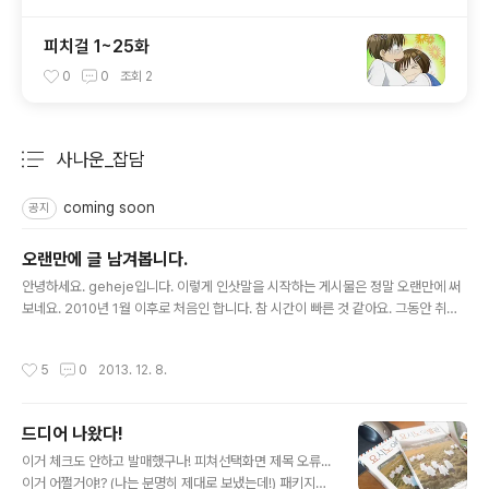
피치걸 1~25화
0
0
조회
2
사나운_잡담
분류 전체보기
주요 글 목록
coming soon
공지
오랜만에 글 남겨봅니다.
글 내용
안녕하세요. geheje입니다. 이렇게 인삿말을 시작하는 게시물은 정말 오랜만에 써
보네요. 2010년 1월 이후로 처음인 합니다. 참 시간이 빠른 것 같아요. 그동안 취미
였던 번역으로 밥벌이를 하고 정신없게 살아왔습니다. 현재는 서울에 있던 회사를 퇴
사하고 집으로 돌아와서 가끔 들어오는 번역일을 하고 있고요. 방송물 재제작회사를
작성시간
5
0
2013. 12. 8.
관둔 후에도 3번 정도 직장을 옮겨다녔습니다. 전부 번역과는 거리가 있는 회사예요.
(지금 있는 곳도 마찬가지지만) ... 트위터를 설치하는 것 이외에는 거의 방치상태였
던 블로그입니다만 이제 가끔 넋두리나 잡담을 올려볼까 합니다. 일단 예전에 올려뒀
드디어 나왔다!
던 자막들은 모두 공개로 돌려두었습니다. (방명록 및 리플도요) 거의 찾으시는 자막
글 내용
들은 고전들이라 영상을 구하는 것도 여의치 않은 작..
이거 체크도 안하고 발매했구나! 피쳐선택화면 제목 오류...
이거 어쩔거야!? (나는 분명히 제대로 보냈는데!) 패키지도