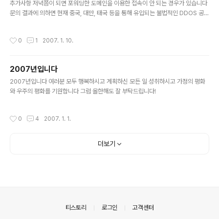
추가사항 저녁쯤이 되면 포워딩한 도메인을 이용한 접속이 안 되는 경우가 있습니다
문의 결과에 의하면 현재 중국, 대만, 태국 등을 통해 유입되는 불법적인 DDOS 공격
성 트래픽으로 인해 당사가 서비스를 받고 있는 IDC의 상단 스위치허브의 과부하가
걸려 상단 스위치허브의 하단에 연결된 여러 다른 사업자에도 접속이 안되는 중대한
작성시간
0
1
2007. 1. 10.
네트워크 장애가 발생되고 있습니다. ...라고 합니다 일단 제대로 연결은 되어있으니
업체에서 해결할때까지 참아주세요 드디어 모든 이전이 끝났습니다 http://www.g
eheje.com http://blog.geheje.com http://www.painapple.com http://bl
2007년입니다
og.painapple.com http://www.821002.net 로 접속이 가능합니다 아픔..
글 내용
2007년입니다 여러분 모두 행복하시고 계획하신 모든 일 성취하시고 가정의 평화
와 우주의 평화를 기원합니다 그럼 올한해도 잘 부탁드립니다!
작성시간
0
4
2007. 1. 1.
더보기
의안내
티스토리
로그인
고객센터