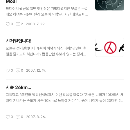
Moai
글 내용
드디어 나왔군요 일단 첫인상은 가볍다였지만 뒷끝은 무겁
네요 하여튼 덕분에 원래 오늘이 작업일이지만 내일로 미
룹니다 (오늘은 공부고 뭐고 아무 것도 못했습니다..........)
작성시간
0
2
2008. 7. 29.
Nobody Feel me now 난 Mechanic Super Style
남몰래 새기던 이 아픈 기억 Byte 10 Billion - 최초 구동
후 100억 바이트에 이르는 생활 기록을 남겨온 로봇 아이
선거일입니다!
가 태어나기 전부터 가족의 일원이었다 (아이가 태어나고
글 내용
오늘은 선거일입니다 계획이 어떻게 되십니까? 간만에 휴
부터의 기록을 아픈 기억이라고 단정한다) Nobody Sav
일을 즐기고자 하십니까? 뽑을만한 후보가 없다는 핑계로
e me now 널 닮은 눈물로 밤새워 푼 계산이 내겐 또 뿌찢
투표를 포기하시렵니까? ...제가 이래라 저래라할만한 입장
뿌찢 뿌찢 이런 맙소사 Breedy 슬픔이란 걸 안 것 같아 난
은 아니니 별다른 말씀은 드리지 않겠습니다 하지만 투표
이젠 어떻게 하면 돼? - 부부 사이에 아이가 생기고 질투 또
작성시간
0
0
2007. 12. 19.
를 포기하신 분들은 나중에 그들을 욕할 자격 또한 포기한
는 살아남고자 하는 강박관념에..
거나 마찬가지라는 말씀 하나만큼은 드리고 싶습니다 최악
의 투표율이 예상된다고 합니다 이런 예상따위는 뒤집어줘
시속 26km...
도 괜찮다고 봅니다 안 그런가요?
글 내용
고등학교 3학년때 담임선생님께서 이런 말씀을 하셨다 "지금은 너희가 10대라서 세
월이 지나가는 속도가 시속 10km로 느껴질 거다" "나중에 나이가 들어 20대면 20
km 30대가 되면 30.... 그렇게 갈수록 빨리 지나가게 될 거야" 과연 옳은 말씀이었
다 지금 난 시속 26km로 달리는 인생이라는 차에 실려가고 있다 아직 내가 탄, 이
작성시간
0
0
2007. 8. 26.
차가 어디로 가는지 모르겠다 아니 어렴풋하고 알고 있는 것 같기도 하다 역시 아직
철이 안 들었다 난 26km로 달리는 차를 타고도 정신이 없다 그렇게 빠른 속도는 아
니지만 나에게는 시속 300km를 넘긴다는 KTX보다 빠르게 느껴진다 난 그속에서