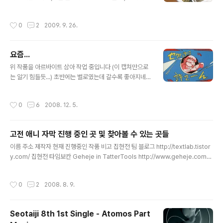
엉성... 게다가 고정쇠(?)가 두 개나 부러져서 왔잖어! 솔직
히 돈 아깝네
작성시간
0
2
2009. 9. 26.
요즘...
글 내용
위 작품을 아르바이트 삼아 작업 중입니다 (이 캡쳐만으로
는 알기 힘들듯...) 초반에는 별로였는데 갈수록 좋아지네요
작화만 신경썼다면 정말 괜찮은 작품인데... (오프닝의 8
0%정도만 되도 정말이지... ㅜㅜ) 우선 끝내고 나서 밀린
작성시간
0
6
2008. 12. 5.
얏타맨이라던가... 얏토카메라던가... 기타 등등 시작하겠습
니다 (내일 하루는 1급 공부도 좀............ 해야하는데)
고전 애니 자막 진행 중인 곳 및 찾아볼 수 있는 곳들
글 내용
이름 주소 제작자 현재 진행중인 작품 비고 집현전 팀 블로그 http://textlab.tistor
y.com/ 집현전 타임보칸 Geheje in TatterTools http://www.geheje.com/
geheje 얏타맨(1977) 미유키 리뉴얼중 무적강인 다이탄3 리뉴얼중 자막제작은 겉
치레가 아니야! http://blog.naver.com/boselsama 한대성 전국마신 고쇼군 은
작성시간
0
2
2008. 8. 9.
하선풍 브라이거 Kaide의 상상의 하늘 http://blog.naver.com/rlaehdudv 카이
드 전투메카 자붕글 군복무중 떠돌이늑대의 잡다한 홈페이지 http://straywolf.kr
떠돌이늑대 닥터슬럼프 아라레짱 세눈박이가 온다 고냥마마의 해맑은 뒷골목 htt
Seotaiji 8th 1st Single - Atomos Part
p://charcin.tistory.com/ 고냥..