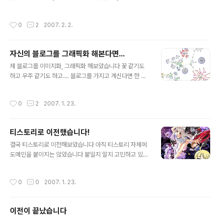
계속 떨어질겁니다 ㅜㅜ 나머지는 그냥 지른 도메인들... 서브도메인 역시 좀 돌린 값
어치는 나옵니다 누가 사가신다면 팔렵니다 (팔아서 wii사고 싶어요) 그냥 사놓고 요
작성시간
0
2
2007. 2. 2.
즘에야 조금 쓰고 있는 도메인 앞으로도 조금만 쓸 것 같네요 그래도 일년 쓰는 요금
에 한 3배는 나오네요 사놓고 거의 안 쓰는 도메인입니다 퐈윈애풀~ 무슨 프로젝트
용으로 쓰려다가 무산... 완전히 무산 ㅜㅜ
자신의 블로그를 그래픽화 해본다면...
글 내용
제 블로그를 이미지화, 그래픽화 해보았습니다 꽃 같기도
하고 우주 같기도 하고.... 블로그를 가지고 계신다면 한 번
해보세요 http://www.aharef.info/static/htmlgraph/
작성시간
0
2
2007. 1. 23.
티스토리로 이전했습니다!
글 내용
결국 티스토리로 이전해보았습니다 아직 티스토리 자체에
도메인을 붙이지는 않았습니다 붙일지 말지 고민하고 있는
데.... 어떻게 해야할지.... 일단 접속 가능주소는 그대로 입
니다 http://www.geheje.com http://blog.geheje.c
작성시간
0
0
2007. 1. 23.
om
이전이 끝났습니다
글 내용