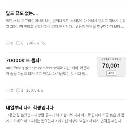
밑도 끝도 없는....
글 내용
약한 소리, 오프라인에서의 나는 언제나 약한 소리뿐이다 이래서 안되고 저래서 안되
고 그러니까 안되고 안되니까 안된다 안된단다... 뭐든지 완벽을 추구한다기 보다 숭
배한다고 봐야겠다 완전한 게 좋다, 정작 저 자신은 그렇지 못하면서 그래서 안되는
건 아예 칼로 끊어놓고 시작한다 그러면 엄청난 실수가 없는한 완벽을 추구...할 수 있
작성시간
0
0
2007. 4. 15.
다 (그 정도 실수가 발생한 시점에서 바로 또 난 말할 거다 "안된다") 약한 소리, 약한
소리뿐이다 언젠가 부터 안된다는 이유가 안된다가 되고 이유가 이유가 되어가고 문
제가 문제가 되었고 사실 그 문제 이전에 내가 날 제대로 파악하고 있지못한다는 문
70000히트 돌파!
제가 내 앞에 덩그러니 놓여져있다는 것 또한 문제로 인식되는 가운데 고민에 고민을
글 내용
거듭하여도 내 짧은 지식으로는 풀어낼 수 없다는 ..
http://blog.geheje.com/entry/이러다간-테터-카운타
가 슬슬 그날이 다가 오고 있습니다 계산했던 것 보다 빨리
테터 카운터가 본 카운터를 만단위까지 따라잡았네요 700
00을 놓친 건 아쉽지만 77777을 노리는 것으로 하고 날
작성시간
0
2
2007. 4. 6.
림 포스팅을 마칩니다
내일부터 다시 학생입니다
글 내용
그동안 잘 놀았습니다 정말 공부가 하고 싶어서 다시 학교로 갑니다 조금 늦은 것 같
기도 하네요 학교따위는 필요없다고 하고선 세상의 벽앞에서 다시 변덕을 부립니다
조금 떨리기도 하고 설레기도 하고 두렵기도 합니다 무려 여섯살이나 어린 애들이랑