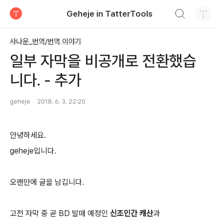
검색하기
Geheje in TatterTools
티스토리
사나운_번역/번역 이야기
일부 자막을 비공개로 전환했습
니다. - 추가
geheje
2018. 6. 3. 22:20
안녕하세요.
geheje입니다.
오랜만에 글을 남깁니다.
고전 자막 중 곧 BD 발매 예정인
신조인간 캐산
과