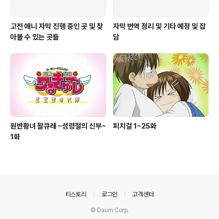
고전 애니 자막 진행 중인 곳 및 찾
자막 번역 정리 및 기타 예정 및 잡
아볼 수 있는 곳들
담
원반황녀 왈큐레 ~성령절의 신부~
피치걸 1~25화
1화
의안내
티스토리
로그인
고객센터
© Daum Corp.